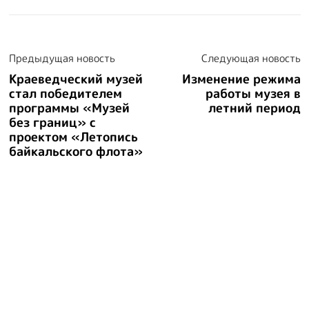
Посети музей
Купить билет
Предыдущая новость
Следующая новость
Краеведческий музей
Изменение режима
стал победителем
работы музея в
программы «Музей
летний период
без границ» с
проектом «Летопись
байкальского флота»
©2024 Иркутский областной краеведческий музей им. Н.Н.
Муравьева-Амурского
Cайт музея