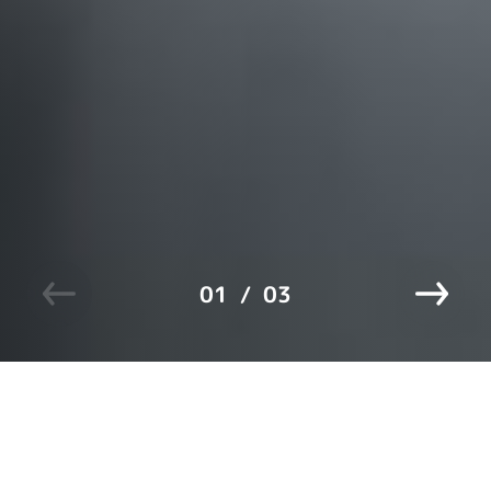
Купить билет
©2024 Иркутский областной краеведческий музей им. Н.Н.
Муравьева-Амурского
01
03
Cайт музея