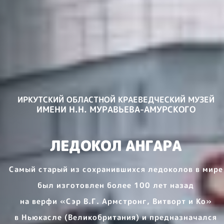
ИРКУТСКИЙ ОБЛАСТНОЙ КРАЕВЕДЧЕСКИЙ МУЗЕЙ
ИМЕНИ Н.Н. МУРАВЬЕВА-АМУРСКОГО
ИНТЕРАКТИВНАЯ ЭКСПОЗИЦИЯ
ЛЕДОКОЛ АНГАРА
ВЕК «АНГАРЫ».
Самый старый из сохранившихся ледоколов в мире
ИСТОРИЯ
был изготовлен более 100 лет назад
СТАРЕЙШЕГО
на верфи «Сэр В.Г. Армстронг, Витворт и Ко»
ЛЕДОКОЛА
в Ньюкасле (Великобритания) и предназначался