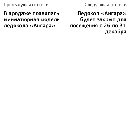
Предыдущая новость
Следующая новость
Посети музей
В продаже появилась
Ледокол «Ангара»
миниатюрная модель
будет закрыт для
ледокола «Ангара»
посещения с 26 по 31
Купить билет
декабря
©2024 Иркутский областной краеведческий музей им. Н.Н.
Муравьева-Амурского
Cайт музея